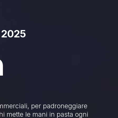
e 2025
a
commerciali, per padroneggiare
hi mette le mani in pasta ogni