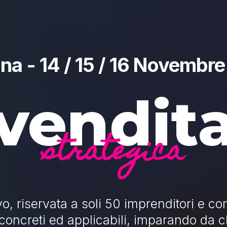
na - 14 / 15 / 16 Novembr
vendit
strategica
vo, riservata a soli 50 imprenditori e 
concreti ed applicabili, imparando da c